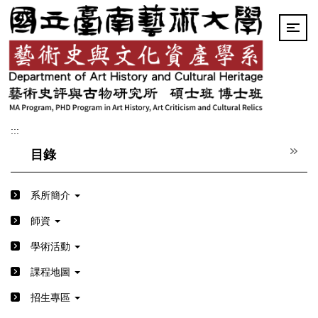
跳
到
主
要
內
容
區
:::
目錄
系所簡介
師資
學術活動
課程地圖
招生專區