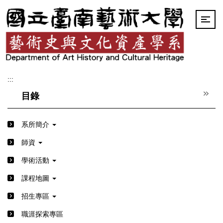
跳
到
主
要
內
容
區
:::
目錄
系所簡介
師資
學術活動
課程地圖
招生專區
職涯探索專區