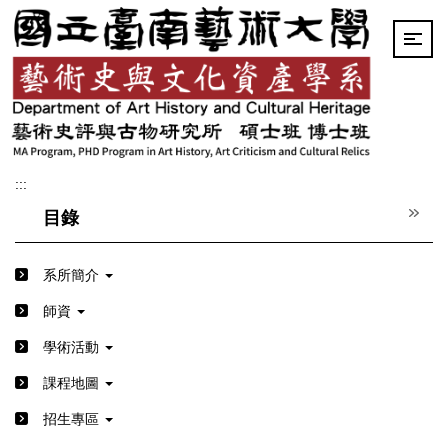
跳
到
主
要
內
容
區
:::
目錄
系所簡介
師資
學術活動
課程地圖
招生專區