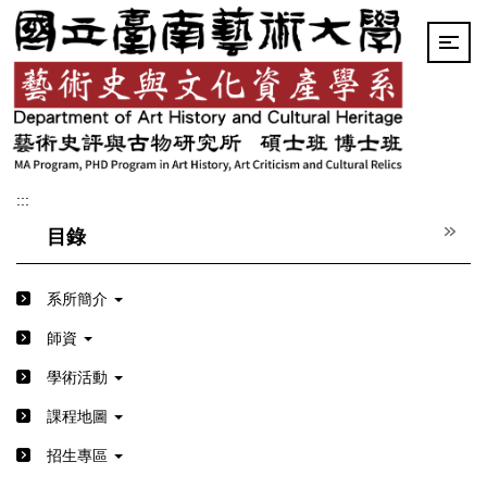
跳
到
主
要
內
容
區
:::
目錄
系所簡介
師資
學術活動
課程地圖
招生專區