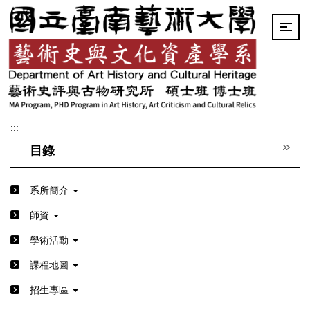
跳
到
主
要
內
容
區
:::
目錄
系所簡介
師資
學術活動
課程地圖
招生專區