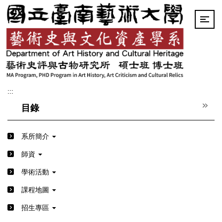
跳
到
主
要
內
容
區
:::
目錄
系所簡介
師資
學術活動
課程地圖
招生專區