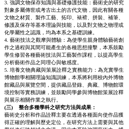
3. 強調文物保存知識與基礎修護技能：藝術史的研究
對象多屬傳世或考古出土的古代文物，因此有關各種
文物之材質、製作工藝、拓印、裱褙、拼裝、補筆、
修護及保存等基本理論與技能，以及對文物之物理或
化學屬性之認識，均為本系之基礎訓練。
4. 藝術技法之觀摩與體驗：為使學生親身體驗藝術創
作之過程與其間可能產生的各種思想撞擊，本系鼓勵
學生修習各種藝術技法與工藝製作課程，以提高學生
分析藝術作品之同理心與敏感度。
5. 培養文物典藏與策展詮釋之實務能力：為充實學生
博物館學相關理論知識訓練，本系將利用校內外博物
館藏品與展覽空間，提供藏品登錄、典藏、博物館環
境控制等實務訓練，並鼓勵同學參與博物館策展詮釋
與展示相關作業之執行。
(三) 整合多種學科之研究方法與成果：
藝術史分析和作品詮釋主要在透過各種面向使作品獲
得正確的理解與歷史定位，在研究方法上需要與其他