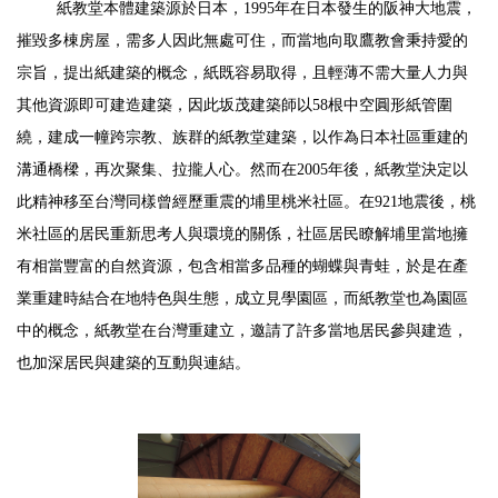
紙教堂本體建築源於日本，1995年在日本發生的阪神大地震，
摧毀多棟房屋，需多人因此無處可住，而當地向取鷹教會秉持愛的
宗旨，提出紙建築的概念，紙既容易取得，且輕薄不需大量人力與
其他資源即可建造建築，因此坂茂建築師以58根中空圓形紙管圍
繞，建成一幢跨宗教、族群的紙教堂建築，以作為日本社區重建的
溝通橋樑，再次聚集、拉攏人心。然而在2005年後，紙教堂決定以
此精神移至台灣同樣曾經歷重震的埔里桃米社區。在921地震後，桃
米社區的居民重新思考人與環境的關係，社區居民瞭解埔里當地擁
有相當豐富的自然資源，包含相當多品種的蝴蝶與青蛙，於是在產
業重建時結合在地特色與生態，成立見學園區，而紙教堂也為園區
中的概念，紙教堂在台灣重建立，邀請了許多當地居民參與建造，
也加深居民與建築的互動與連結。