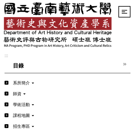
跳
到
主
要
內
容
區
:::
目錄
系所簡介
師資
學術活動
課程地圖
招生專區