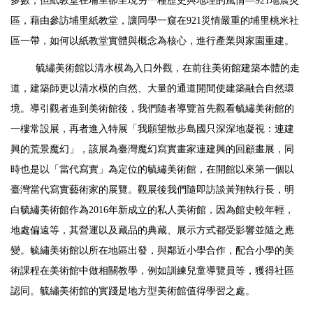
多數，但紙教堂在埔里卻呈現另一種歷史與地理的風情—921地震災
區，藉由參訪埔里紙教堂，讓同學一窺在921災情嚴重的埔里桃米社
區一帶，如何以紙教堂實體與概念為核心，進行產業與家園重建。
毓繡美術館以清水模為入口外觀，在前往美術館建築本體的走
道，建築師更以清水模的自然、大量的通道開間使建築融合自然環
境。導引觀者進到美術館後，我們隨者導覽首先觀看毓繡美術館的
一樓常設展，再者進入特展「我願望散步島國只深深地凝視：連建
興的荒景魔幻」，該展為臺灣魔幻寫實畫家連建興的回顧畫展，同
時也是以「當代寫實」為定位的毓繡美術館，在開館以來第一個以
臺灣當代寫實藝術家的展覽。觀展後我們隨即訪談黃翔執行長，明
白毓繡美術館作為2016年新成立的私人美術館，因為館史較年輕，
地處偏遠等，其營運以及藏品的典藏、展示方式都受影響並隨之應
變。毓繡美術館以所在地區出發，與鄰近小學合作，配合小學的美
術課程在美術館中做相關教學，例如訓練兒童導覽員等，獲得社區
認同。毓繡美術館的實踐是地方型美術館值得學習之處。