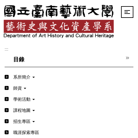
跳
到
主
要
內
容
區
:::
目錄
系所簡介
師資
學術活動
課程地圖
招生專區
職涯探索專區