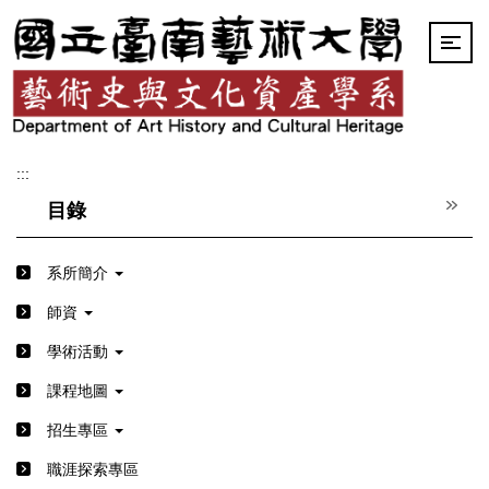
跳
到
主
要
內
容
區
:::
目錄
系所簡介
師資
學術活動
課程地圖
招生專區
職涯探索專區