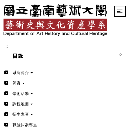
跳
到
主
要
內
容
區
:::
目錄
系所簡介
師資
學術活動
課程地圖
招生專區
職涯探索專區