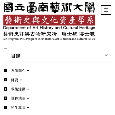
跳
到
主
要
內
容
區
:::
目錄
系所簡介
師資
學術活動
課程地圖
招生專區