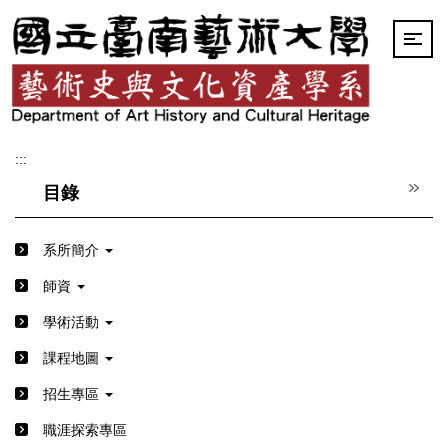
跳
到
主
要
內
容
區
:::
目錄
系所簡介
師資
學術活動
課程地圖
招生專區
職涯探索專區