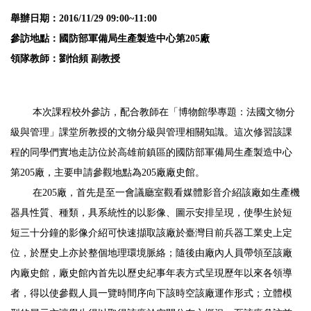
舉辦日期：2016/11/29 09:00~11:00
參訪地點：國防部軍備局生產製造中心第205廠
領隊教師：劉怡頻 副教授
本次課程校外參訪，配合教師在「博物館學專題：法國文物分
級與管理」課堂所教授的文物分級與管理相關知識。這次修習該課
程的同學們實地走訪位於高雄前鎮區的國防部軍備局生產製造中心
第205廠，主要申請參觀地點為205廠廠史館。
在205廠，首先是至一會議廳室觀看媒體影音介紹該廠如生產機
器具性質、種類，具系統性的以影像、圖示安排呈現，使學生於短
短三十分鐘的影像介紹可快速擷取該廠於臺灣目前兵器工業史上定
位，於歷史上亦於整個地理環境脈絡；隨後由廠內人員帶領至該廠
內廠史館，廠史館內首先以歷史紀事年表方式呈現歷年以來各領導
者，得以使參觀人員一覽時間序向下該時空該廠運作形式；立體模