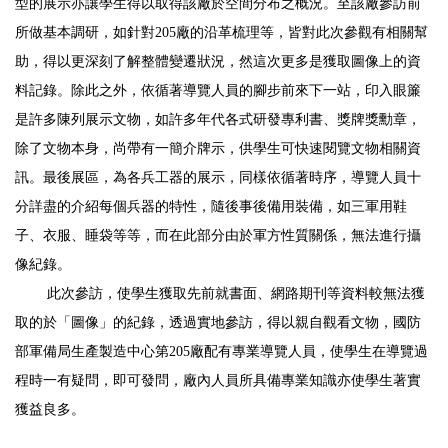
型的展示亦讓學生得以取得該廠於空間分布之概況。至該廠參訪前
所做基本調研，如針對205廠的沿革梳理等，皆對此次參觀有相關幫
助，得以更深刻了解整體變遷狀況，然這次更多是獲取圖像上的資
料記錄。除此之外，依循著導覽人員的腳步前來下一站，印入眼簾
是許多陳列展示文物，如許多年代各式研發專利書、獎牌獎勳章，
除了文物本身，尚帶有一簡介牌示，供學生可快速閱覽文物相關資
訊。最後展區，為各兵工器的展示，同樣依循著時序，導覽人員十
分詳盡的介紹每個兵器的特性，隨後事後備用裝備，如三軍用鞋
子、衣服、睡袋等等，而在此部分由於軍方性質關係，無法進行攝
像紀錄。
此次參訪，使學生獲取先前就書面、網路期刊等資料較無法獲
取的於「圖像」的紀錄，透過實地參訪，得以親自觀看文物，國防
部軍備局生產製造中心第205廠配有專業導覽人員，使學生在導覽過
程時一有疑問，即可發問，廠內人員所具備專業知識亦使學生著實
獲益良多。