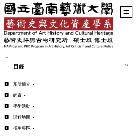
跳
到
主
要
內
容
區
:::
目錄
系所簡介
師資
學術活動
課程地圖
招生專區