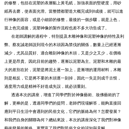
的修整，包括在泥塑的表層黏上黃毛紙，加強表面的堅硬度，用砂
紙再去磨，使表面光滑。當整體都塑造大概完成到8成後，就可以進
行神像的面容，或是小細節的修整，最後的一個步驟，就是上色，
當上色完成後，泥塑神像的製作流程也差不多大功告成了。
在老師講解的過程中，特別提及木雕神像和泥塑神像的特性及利
弊。蔡友誠老師說到現今的木頭因為禁伐的關係，數量上已經逐漸
減少，尤其品質好、適合雕刻神像的木頭，又是少之又少，在價格
上更是昂貴。因此目前的趨勢，逐漸以泥塑為主。泥塑和木雕的最
大的差別在於，泥塑是將泥土逐一加上，是漸增的運用材料，木雕
則是相反，它是將不要的木頭逐一刻掉，因此一失足則成千古恨，
過度用力或是精神不好造成失誤，就必須重刻。
透過本次的講座，增進了同學們對於神像藝術、妝佛藝術的了
解，更棒的是，透過同學們的提問，老師們現場解答，能夠直接回
應到平日生活中會遇到的民俗文化，它們的脈絡為何？怎麼發展？
和我們自身的關聯為何？總結來說，本次的講座深化了我們對神像
藝術發展的脈絡，更豐富了我們對民俗文化的認知與見解。