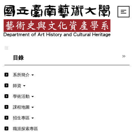
跳
到
主
要
內
容
區
:::
目錄
系所簡介
師資
學術活動
課程地圖
招生專區
職涯探索專區