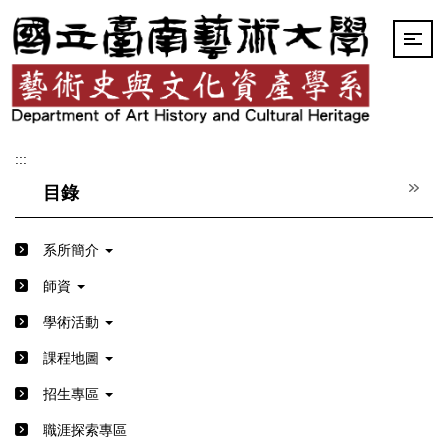
跳
到
主
要
內
容
區
:::
目錄
系所簡介
師資
學術活動
課程地圖
招生專區
職涯探索專區