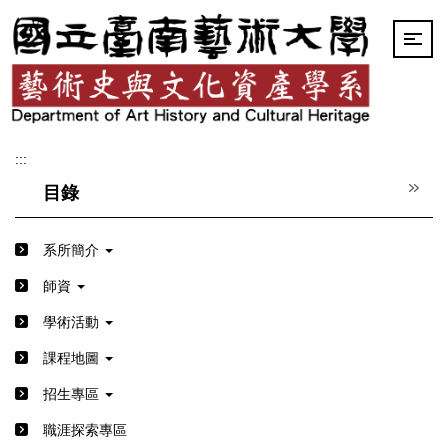
跳
到
主
要
內
容
區
:::
目錄
系所簡介
師資
學術活動
課程地圖
招生專區
職涯探索專區