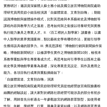
實務研討：邀請資深媒體人蘇士雅小姐及國立故宮博物院南院處助
理研究員周奕妏小姐蒞校演講「自媒體當道、文青別自嗨」；期能
認識博物館與媒體操作模式，比對其思維與本系藝術史及博物館等
課程內容與教學方式之落差，思考如何與之銜接以培養研究與實務
執行能力兼具之專業人才。II. 《百工裡的人類學家》讀書會：以書
中人類學的業界實踐案例，類比藝術史學有哪些作法，更能引領學
生獲得該具備的競爭力。III. 弗克思課程「博物館行銷與新聞操作策
略」博物館新聞研討：以修課學生實作之博物館新聞10則，檢視本
系教學重點與學生專業養成方式，再思考如何引導學生以既有之藝
術史學及博物館學素養為基礎，深化專業意見設定、寫作及應用之
能力。各項目執行成果與重點摘錄如下：
「自媒體當道、文青別自嗨」演講
國立故宮博物院南院處周奕妏助理研究員從他經營故宮南院臉書粉
絲團的經驗談起，讓大家對於網路社群經營可能涉及的部分有初步
了解。周師首先分析過去一年參觀故宮的網路群眾類型，如使用者
性別、年齡、學經歷、行業、興趣及家庭結構；以及網路群眾透過