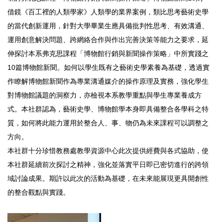
借鏡《百工裡的人類學家》人類學的業界案例，類比思考藝術史學
的當代創新運用，針對大學畢業生應具備批判性思考、有效溝通、
運用創意解決問題、跨網絡合作與作出完善決策等能力之要求，延
伸探討本系弗克思課程「博物館行銷與新聞操作策略」中所實踐之
10篇博物館新聞。如何以學生既有之藝術史學素養為基礎，透過實
作瞭解博物館新聞作為專業溝通媒介的操作原理及實務，強化學生
對博物館議題的洞察力，亦檢視本系教學重點與學生專業養成方
式。本社群認為，藝術史學、博物館學本身即具備整合各學科之特
質，如何將此能力運用於整合人、事、物仍為未來課程可以調整之
方向。
本社群十分珍惜教務處教學資源中心此次提供經費與各式協助，使
本社群延續前次探討之精神，強化並落實平日即已密切進行的跨領
域討論成果。期許以此次的活動為基礎，在未來能展現更具開創性
的整合觀點與實踐。