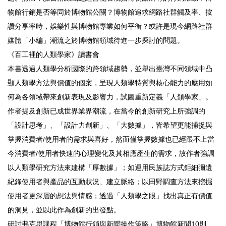
物館行銷是否等同於博物館公關？博物館追求網路社群觸及率、按
讚分享率時，娛樂性與博物館專業如何平衡？或許是現今網路社群
媒體「小編」潮流之於博物館領域待進一步探討的問題。
《百工裡的人類學家》讀書會
本書透過人類學分析國際的跨領域趨勢，並舉出臺灣不同領域中凸
顯人類學方法與價值的個案，呈現人類學特質與核心能力的應用如
何為各領域帶來創新表現及影響力，試圖重新定義「人類學家」。
作者提及創新已成世界業界潮流，在當今的創新研究上所強調的
「設計思考」、「設計力創新」、「大數據」，皆希望更能捕捉與
掌握消費者/使用者的需求與喜好，然而僅掌握數據也已經跟不上當
今消費者/使用者快速的心理變化及其相應產生的需求，故作者強調
以人類學研究方法來建構「厚數據」；如運用民族誌方式鉅細彌遺
紀錄使用者與產品的互動狀況、建立脈絡；以田野調查方法來挖掘
使用者更深層的想法與情感；透過「人類學之眼」找出真正有價值
的洞見，並以此作為創新的出發點。
研討弗克思課程「博物館行銷與新聞操作策略」博物館新聞10則