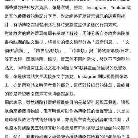
哪些媒體得知故宮資訊，像是官網、臉書、Instagram、Youtube或
是其他參觀者的遊記分享等。對於網路群眾背景資訊的調查與統
計，有助博物館經營網路社群時規劃並提供多樣的行銷方式。
對於故宮的網路群眾輪廓有基礎了解後，周師分析自身故宮南院臉
書粉絲團的貼文類型，將目前的發文類型分為「最新消息」、「文
物/知識類」、「跨界/活動類」、「時事類」與「博物館幕後/日常」
等五大類，因應時段、檔期、群眾等不同的需求，發送不同類型的
貼文。同時也需注意貼文在不同類型3C載具畫面所呈現的視覺效
果，像是臉書貼文呈現較多文字無妨、Instagram則以視覺圖像為
主，亦是撰寫貼文時需考量的部分，這些對於細節的注意，最終目
的皆是希望吸引觀眾前來博物館參觀。
周師表示，雖然網路社群經營最終目的是希望引起觀眾興趣、讓觀
眾前來參觀博物館，但有時也可以作為博物館的發聲管道，只是回
應時機與敘述方式需仔細考量，亦需與主管充分討論取得共識，以
免原本與網路民眾對話互動的美意反而可能演變成博物館的公關問
題。然而，臉書粉絲團之經營能否概括博物館所有的行銷活動？博