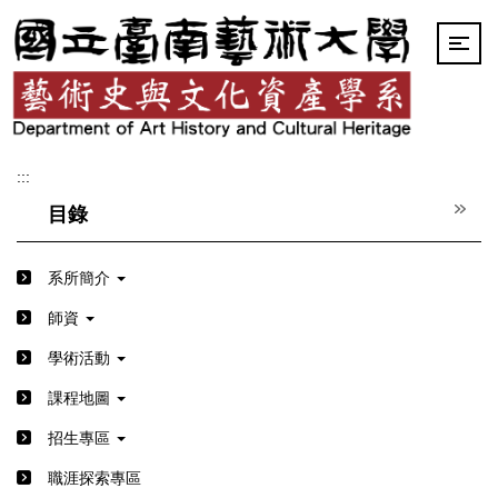
跳
到
主
要
內
容
區
:::
目錄
系所簡介
師資
學術活動
課程地圖
招生專區
職涯探索專區