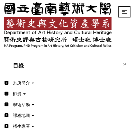
跳
到
主
要
內
容
區
:::
目錄
系所簡介
師資
學術活動
課程地圖
招生專區