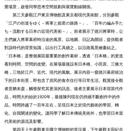
覺場景，啟發同學思考空間規劃與展覽動線關係。
第三天參觀江戶東京博物館及東京都現代美術館，分別參觀
「江戸の街道をゆく－将軍と姫君の旅路－」、「百年の編み手た
ち－流動する日本の近現代美術－」。前者展示了德川將軍時，公
主們嫁入將軍幕府時沿途的風景。以地圖、日記為開頭，提供觀者
對該時代的背景知識，以出行工具續之，以沿路風景繪畫結之。
「日本橋」是整個展區最重要的創作素材，透過「日本橋」的更迭
看到時間、空間的改變。在展場最後設有日本橋、小田原、三條大
橋，三地於江戶、近代、現代的風貌。展示內容一窺德川幕府統治
下的日本街景，即包含了庶民的食衣住行等日常生活。觀賞後令觀
者意猶未盡，觸發探究其更深的訊息。後者主要展示日本現當代作
品，時間大約始於1920年，最後陳列現在仍持續不斷創作中的作
品。時間跨越了一百年左右，呈現日本之於現代藝術的學習、轉
化、自我闡述的變化。讓同學了解日本傳統美術外，也學習日本當
代美術的源流及影響。
第四天上午參觀東京國立博物館的常設展，下午參觀太田紀念