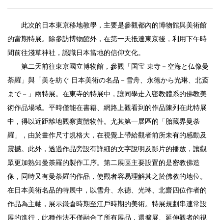
此次的日本東京移地教學，主要是參觀都內的博物館與美術館
的當期特展。除參訪博物館外，在第一天抵達東京後，利用下午時
間前往淺草神社，認識日本當地的信仰文化。
第二天前往東京國立博物館，參觀「国宝 東寺－空海と仏像曼
荼羅」與「美を紡ぐ 日本美術の名品－雪舟、永徳から光琳、北斎
まで－」兩特展。在東寺的特展中，讓同學走入密教體系的佛教美
術作品場域。平時僅能在書籍、網路上觀看到的作品陳列在此特展
中，得以近距離地觀察實體物件。尤其第一展區的「胎藏界曼荼
羅」，由於畫作尺寸規格大，在視覺上帶給觀者前所未有的感動及
震撼。此外，透過作品旁設有詳細的文字說明及影片的播放，讓觀
眾更加熟知曼荼羅的製作工序。第二展區主要設置的是密教佛造
像，同時又有曼荼羅的作品，使觀者容易理解其之於佛教的地位。
在日本美術名品的特展中，以雪舟、永德、光琳、北齋四位作者的
作品為主軸，展示鎌倉時期至江戶時期的美術。特展規劃串連常設
展的進行，此種作法不僅融合了所有展品，還擴展、延伸觀者的視