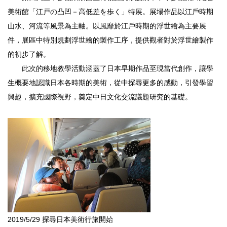
美術館「江戸の凸凹－高低差を歩く」特展。展場作品以江戶時期
山水、河流等風景為主軸。以風靡於江戶時期的浮世繪為主要展
件，展區中特別規劃浮世繪的製作工序，提供觀者對於浮世繪製作
的初步了解。
此次的移地教學活動涵蓋了日本早期作品至現當代創作，讓學
生概要地認識日本各時期的美術，從中探尋更多的感動，引發學習
興趣，擴充國際視野，奠定中日文化交流議題研究的基礎。
2019/5/29 探尋日本美術行旅開始