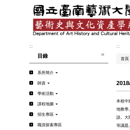
跳
到
主
要
內
容
區
:::
:::
目錄
首頁
系所簡介
20
師資
學術活動
本校中
課程地圖
地教學
招生專區
談。大
職涯探索專區
等議題