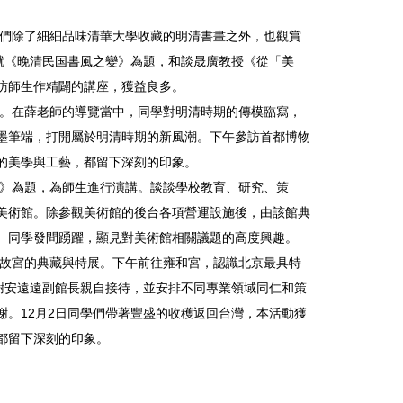
學們除了細細品味清華大學收藏的明清書畫之外，也觀賞
就《晚清民国書風之變》為題，和談晟廣教授《從「美
訪師生作精闢的講座，獲益良多。
覽。在薛老師的導覽當中，同學對明清時期的傳模臨寫，
墨筆端，打開屬於明清時期的新風潮。下午參訪首都博物
的美學與工藝，都留下深刻的印象。
法》為題，為師生進行演講。談談學校教育、研究、策
美術館。除參觀美術館的後台各項營運設施後，由該館典
。同學發問踴躍，顯見對美術館相關議題的高度興趣。
京故宮的典藏與特展。下午前往雍和宮，認識北京最具特
謝安遠遠副館長親自接待，並安排不同專業領域同仁和策
。12月2日同學們帶著豐盛的收穫返回台灣，本活動獲
都留下深刻的印象。