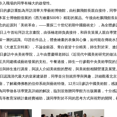
步入職場的同學有極大的啟發性。
27日的參訪重點為拜訪清華大學藝術博物館，由杜鵬飛館長親自接待，同
本富士博物館借展的《西方繪畫500年》精彩的展品。午後由杜鵬飛館長
念的起源到「美術革命」——重探二十世纪初期中國藝術史》，為全體參
28日上午首站拜訪北京畫院，由張楠老師負責接待，和薛良策展人親自導
深一層的認識。印證在作品上，體會繪畫的表像與心像，如何能在傳統水
觀《大遼五京特展》，不論金銀器、青白瓷皆十分精美，師生對於宋、遼
29日參訪中央美術學院，上午由曹慶暉老師以《近現代中國美術研究的做
互共同建構成藝術發展的支柱。午餐過後，師生一行參觀中央美術學院的
任與師生進行講座，與談人介紹美術館的歷程，與美術館相關營運及展覽
30日認識清代最大的皇家建築群，同學並分別就所學與興趣，詳細觀看北
廟，了解藏傳佛教的信仰系統與藝術特徵。12月1日參訪中國美術館，感
為同學做各項導覽及詳細的解說，臨別並致贈同學館方出版圖書，十分感謝
高等教育深耕計畫經費補助，讓同學對於不同的思考方式與視野的開闊，