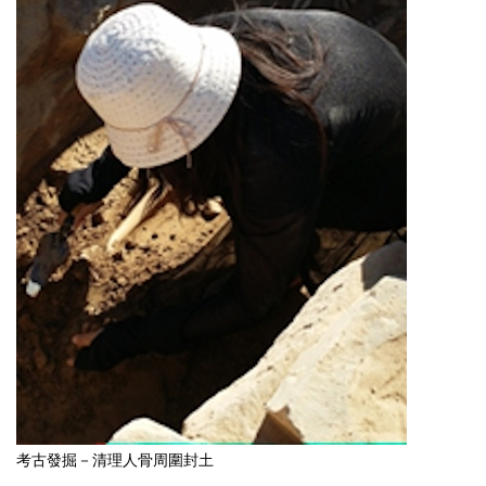
考古發掘－清理人骨周圍封土