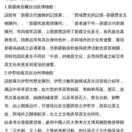
1.新疆維吾爾自治區博物館：
該館有「新疆古代服飾的記憶展」、「西域歷史的記憶--新疆歷史文
物陳列」、「新疆民族風情陳列」、「逝者越千年---新疆古代乾屍
陳列」等四個常設展。上開展覽說明了新疆文化多元，各民族在墓
葬形式、陪葬品等有其自身特色外，亦與域外的文化有連繫，展現
新疆為絲路之必通要道，另新疆氣候乾燥與經濟活動也習習相關，
同時也因此產生不同於「中原」的物質文化，反而與西邊之歐亞草
原文化有更多與更深的連繫。
2.伊犁哈薩克自治州博物館
該館展示伊犁州歷史陳列、伊犁少數民族構成及生活習俗介紹等，
藏品中有草原文物，如大型的草原青銅器、青銅車馬器、鹿石，波
馬古墓金銀器、絲織刺繡遺寶，以及草原石人、察合台銀、銅幣
等。由上開展品中，可發現位於北疆西部之伊犁市，因其位置之
故，與域外之關係較深，出土之文物具草原文化特性。
結束考古發掘實習後，參與中國人民大學考古文博系魏堅教授舉辦
之「元中都、元上都」之學術考察活動，前往張北之元中都及張北