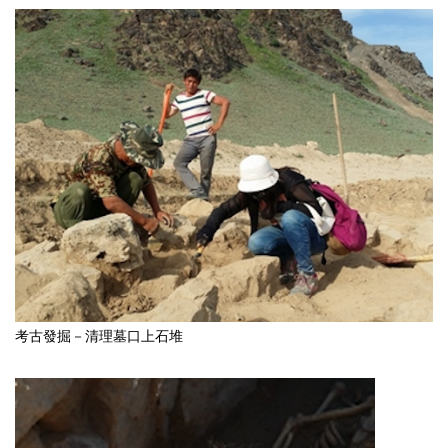
考古發掘－清理墓口上石堆