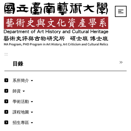
跳
到
主
要
內
容
區
:::
目錄
系所簡介
師資
學術活動
課程地圖
招生專區