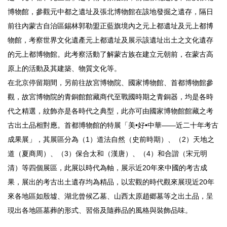
博物館，參觀元中都之遺址及張北博物館在該地發掘之遺存，隔日
前往內蒙古自治區錫林郭勒盟正藍旗境內之元上都遺址及元上都博
物館，考察世界文化遺產元上都遺址及展示該遺址出土之文化遺存
的元上都博物館。此考察活動了解蒙古族在建立元朝前，在蒙古高
原上的活動及其建築、物質文化等。
在北京停留期間，另前往故宮博物院、國家博物館、首都博物館參
觀，故宮博物院的青銅館館藏商代至戰國時期之青銅器，均是各時
代之精選，紋飾亦是各時代之典型，此亦可由國家博物館館藏之考
古出土品相對應。首都博物館的特展「美•好•中華——近二十年考古
成果展」，其展區分為（1）道法自然（史前時期）、（2）天地之
道（夏商周）、（3）保合太和（漢唐）、（4）和合諧（宋元明
清）等四個展區，此展以時代為軸，展示近20年來中國的考古成
果，展出的考古出土遺存均為精品，以宏觀的時代觀來展現近20年
來各地區如殷墟、湖北曾候乙墓、山西太原趙郷墓等之出土品，呈
現出各地區墓葬的形式、習俗及隨葬品的風格與裝飾品味。