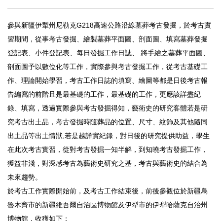
參與新疆伊犁州尼勒克G218高速公路沿線墓葬考古發掘，於考古實
習期間，從事考古發掘、繪製墓葬平面圖、剖面圖、填寫墓葬發掘
登記表、小件登記表、每日發掘工作日誌、.將手繪之墓葬平面圖、
剖面圖予以數位化等工作，實際參與考古發掘工作，從考古基礎工
作、理論開始學習，考古工作日誌的填寫、繪圖等都是日後考古報
告編寫的前階且是最基礎的工作，最基礎的工作，更應該詳盡紀
錄、填寫，透過實際參與考古發掘得知，藝術史的研究客體若是研
究考古出土品，考古發掘時隨葬品的位置、尺寸、紋飾及其他隨同
出土品等出土情狀,若是越詳實紀錄，對日後的研究提供助益，學生
在此次考古實習，從對考古發掘一知半解，到知曉考古發掘工作，
獲益非淺，對深感考古為藝術史研究之基，考古與藝術史的結合為
未來趨勢。
於考古工作實際開始前，及考古工作結束後，前後參觀位於新疆烏
魯木齊市的新疆維吾爾自治區博物館及伊犁市的伊犁哈薩克自治州
博物館，收穫如下：