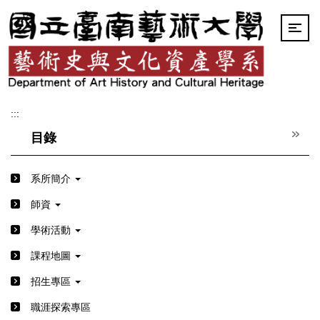
跳
到
主
要
內
容
區
:::
目錄
系所簡介
師資
學術活動
課程地圖
招生專區
職涯探索專區