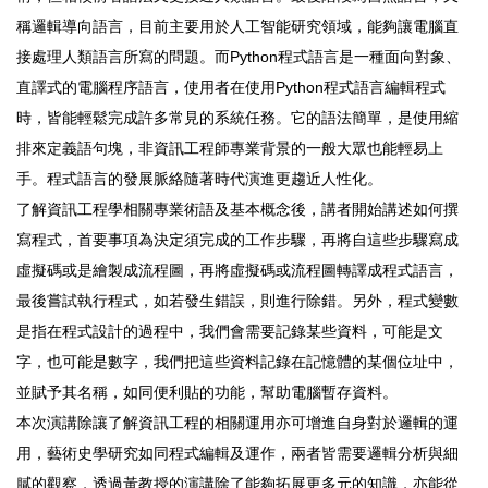
稱邏輯導向語言，目前主要用於人工智能研究領域，能夠讓電腦直
接處理人類語言所寫的問題。而Python程式語言是一種面向對象、
直譯式的電腦程序語言，使用者在使用Python程式語言編輯程式
時，皆能輕鬆完成許多常見的系統任務。它的語法簡單，是使用縮
排來定義語句塊，非資訊工程師專業背景的一般大眾也能輕易上
手。程式語言的發展脈絡隨著時代演進更趨近人性化。
了解資訊工程學相關專業術語及基本概念後，講者開始講述如何撰
寫程式，首要事項為決定須完成的工作步驟，再將自這些步驟寫成
虛擬碼或是繪製成流程圖，再將虛擬碼或流程圖轉譯成程式語言，
最後嘗試執行程式，如若發生錯誤，則進行除錯。另外，程式變數
是指在程式設計的過程中，我們會需要記錄某些資料，可能是文
字，也可能是數字，我們把這些資料記錄在記憶體的某個位址中，
並賦予其名稱，如同便利貼的功能，幫助電腦暫存資料。
本次演講除讓了解資訊工程的相關運用亦可增進自身對於邏輯的運
用，藝術史學研究如同程式編輯及運作，兩者皆需要邏輯分析與細
膩的觀察，透過黃教授的演講除了能夠拓展更多元的知識，亦能從