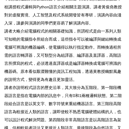
校講授程式邏輯與Python語言介紹相關主題演講。講者黃俊堯教授
對於虛擬實境、人工智慧及程式系統開發皆有專研，演講內容由淺
入深，讓參與演講的同學們更容易了解演講內容。
講者大略介紹電腦程式的相關基礎知識，所謂程式是由一系列人類
可知曉的電腦指令所組合而成，這些指令可以被編譯與鍵結轉換成
電腦可辨識的機器編碼，使電腦得以執行指定動作。而轉換過程所
需的語言轉譯器，又可類型分為組譯器、編譯器及直譯器，高階語
言所撰寫的程式，必須透過直譯器或是編譯器轉換成電腦可辨識的
機器碼。原本看似艱澀難懂的資訊工程知識，透過黃教授幽默風趣
的說明方式，變得更為有趣且更加靈活。
講者亦說明程式語言的歷史沿革，其大致分為五階段。第一階段機
器語言是指在電腦內部的訊息中，只有0和1兩種邏輯狀態。第二階
段組合語言是以英文字、數字符號來重組機器語言。第三階段高階
語言為較接近人類的語言，讓即使較不熟悉電腦硬體結構的人，也
可以設計程式解決問題。第四階段非常高階語言是以高階語言為架
構，但相較前者語法又更接近人類語言。最後階段為自然語言，又