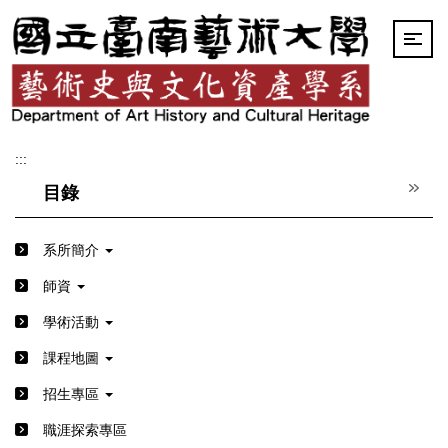
跳
到
主
要
內
容
區
:::
目錄
系所簡介
師資
學術活動
課程地圖
招生專區
職涯探索專區