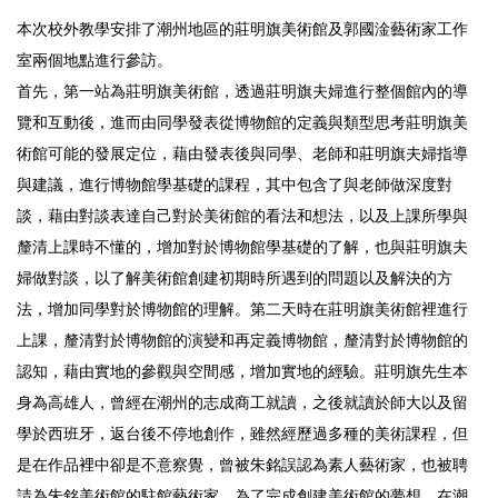
本次校外教學安排了潮州地區的莊明旗美術館及郭國淦藝術家工作
室兩個地點進行參訪。
首先，第一站為莊明旗美術館，透過莊明旗夫婦進行整個館內的導
覽和互動後，進而由同學發表從博物館的定義與類型思考莊明旗美
術館可能的發展定位，藉由發表後與同學、老師和莊明旗夫婦指導
與建議，進行博物館學基礎的課程，其中包含了與老師做深度對
談，藉由對談表達自己對於美術館的看法和想法，以及上課所學與
釐清上課時不懂的，增加對於博物館學基礎的了解，也與莊明旗夫
婦做對談，以了解美術館創建初期時所遇到的問題以及解決的方
法，增加同學對於博物館的理解。第二天時在莊明旗美術館裡進行
上課，釐清對於博物館的演變和再定義博物館，釐清對於博物館的
認知，藉由實地的參觀與空間感，增加實地的經驗。莊明旗先生本
身為高雄人，曾經在潮州的志成商工就讀，之後就讀於師大以及留
學於西班牙，返台後不停地創作，雖然經歷過多種的美術課程，但
是在作品裡中卻是不意察覺，曾被朱銘誤認為素人藝術家，也被聘
請為朱銘美術館的駐館藝術家，為了完成創建美術館的夢想，在潮