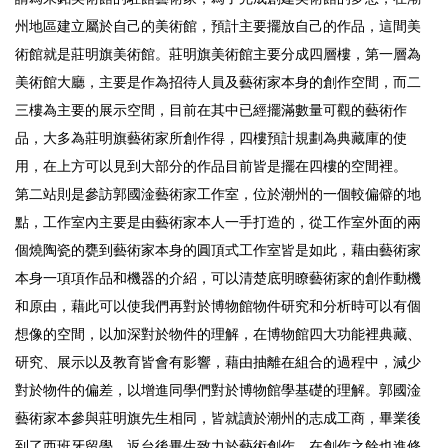
州地區建立屬於自己的美術館，預計主要擺放自己的作品，這間美
術館就是莊明旗美術館。莊明旗美術館主要分成四層樓，第一層為
美術館大廳，主要是作為招待人員及藝術家本身的創作空間，而二
三樓為主要的展示空間，目前在其中已經擺滿數量可觀的藝術作
品，大多為莊明旗藝術家所創作得，四樓預計規劃為典藏庫的使
用，在上方可以見到大部分的作品目前皆是擺在四樓的空間裡。
第二站則是參訪郭國淦藝術家工作室，位於潮州的一個較偏僻的地
點，工作室內主要是由藝術家本人一手打造的，從工作室外面的兩
個燒陶瓷的甕到藝術家本身的圓頂式工作室皆是如此，藉由藝術家
本身一項項作品和機器的介紹，可以清楚底明瞭藝術家的創作動機
和原由，藉此可以使我們再對於博物館物件研究和分析時可以有個
想像的空間，以加深對於物件的理解，在博物館四大功能裡典藏、
研究、展示以及教育皆會有影響，藉由抽離在組合的過程中，減少
對於物件的偏差，以增進同學們對於博物館學基礎的理解。郭國淦
藝術家本參與莊明旗先生相同，皆就讀於潮州的志成工商，畢業後
到了西班牙留學，返台後畢生致力於藝術創作，在創作之餘也進修