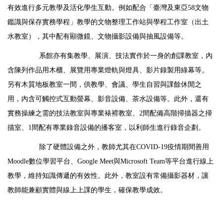
有效進行多元教學及活化學生互動。例如配合「臺灣及東亞
58
文物
鑑識與保存實務學程」教學的文物整理工作站與學程工作室（出土
水教室），其中配有顯微鏡、文物攝影設備與抽風設備等。
系館亦有集教學、展演、技法實作於一身的創課教室，內
含陳列作品用木櫃、展覽用專業燈軌與燈具、影片錄製用綠幕等。
另有木質地板教室一間，供教學、會議、學生自習與課餘休閒之
用，內含可觸控式互動螢幕、影音設備、茶水設備等。此外，還有
實務操練之需的技法教室與專業裱褙教室、
2
間配備高階掃描器之掃
描室、
1
間配有專業錄音設備的播客室，以利師生進行錄音企劃。
除了硬體設備之外，教師尤其在
COVID-19
疫情期間善用
Moodle
數位學習平台、
Google Meet
與
Microsoft Team
等平台進行線上
教學，維持知識傳遞的有效性。此外，教室設有常備攝影器材，讓
教師能兼顧實體與線上上課的學生，確保教學成效。