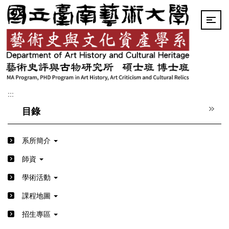
跳
到
主
要
內
容
區
:::
目錄
系所簡介
師資
學術活動
課程地圖
招生專區