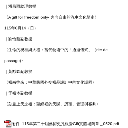
｜潘昌雨助理教授
〈A gift for freedom only- 奔向自由的汽車文化簡史〉
115年6月14（日）
｜劉怡蘋副教授
〈生命的祝福與大禮：當代藝術中的「通過儀式」（rite de
passage)〉
｜黃猷欽副教授
〈禮尚往來：中華民國外交禮品設計中的文化認同〉
｜于禮本副教授
〈刻畫上天之禮：聖經裡的天賦、恩寵、管理與審判〉
附件_115年第二十屆藝術史扎根營Gift實體場簡章＿0520.pdf