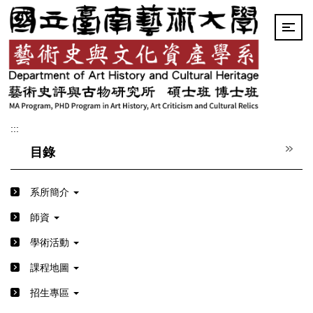
跳
到
主
要
內
容
區
:::
目錄
系所簡介
師資
學術活動
課程地圖
招生專區