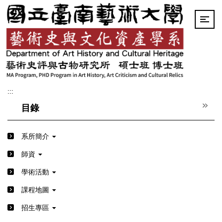
跳
到
主
要
內
容
區
:::
目錄
系所簡介
師資
學術活動
課程地圖
招生專區