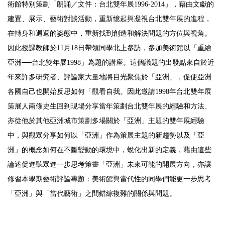
術館特別策劃「朗誦／文件：台北雙年展1996-2014」，藉由文獻的
建置、展示、藝術對談活動，重新憶起與凝視台北雙年展的進程，
在轉身和迴返的姿態中，重新找到創造和解決問題的方位與視角。
因此授課教師於11月18日帶領同學北上參訪，參加美術館以「重繪
亞洲──台北雙年展1998」為題的講座。這個議題的出發點來自於近
年來許多研究者、評論家大量地將目光聚焦於「亞洲」，促使亞洲
各國自己也開始反思如何「觀看自我。因此邀請1998年台北雙年展
策展人南條史生回到現場分享當年策劃台北雙年展的經驗和方法、
亦從他於其他亞洲城市策劃多場關於「亞洲」主題的雙年展經驗
中，與觀眾分享如何以「亞洲」作為策展主題的新趨勢以及「亞
洲」的概念如何在不斷變動的環境中，蛻化出新的定義，藉由這些
論述促進聽眾進一步思考策畫「亞洲」未來可能的開展方向，亦讓
修習本學期藝術評論專題：美術館與當代性的同學們能更一步思考
「亞洲」與「當代藝術」之間錯綜複雜的關係與問題。