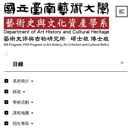
跳
到
主
要
內
容
區
:::
目錄
系所簡介
師資
學術活動
課程地圖
招生專區