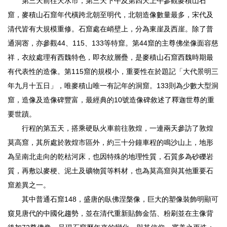
第三天前往天水市，第三天下午及第四天上午參觀麥積山石
窟，麥積山石窟年代橫跨北朝至明代，北朝造像數量最多，宋代及
清代皆有大規模重修。石窟處在峭壁上，分為東崖及西崖。除了普
通洞宻，亦參觀44、115、133等特窟。第44窟的主尊佛坐像面容慈
祥，衣紋處理有西魏特色，即衣紋層疊，是麥積山石窟西魏時期最
有代表性的造像。第115窟的規模小，重要性在於題記「大代景明三
年九月十五日」，唯麥積山唯一有記年的洞窟。133則為少數大型洞
窟，造像及造像碑豐富，最經典的10號造像碑敘述了釋迦世尊的重
要世蹟。
行程的第五天，搭乘硬臥火車前往敦煌，一連兩天參訪了敦煌
莫高窟，其所處於敦煌市區外，約三十分鐘車程的鳴沙山上，地形
為呈南北走向的乾枯河床，也因特殊的地理性質，石質多為砂礫岩
質，再敷以麥梗、泥土及礦物質等料材，也為莫高窟與其他重要石
窟差異之一。
其中普通石窟148，盛唐的臥佛涅槃像，巨大的塑像裝飾明顯可
窺見唐代的中國化趨勢，並在清代重新貼飾金箔、粉刷並在主像背