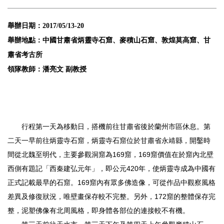
舉辦日期：2017/05/13-20
舉辦地點：中國甘肅省炳靈寺石窟、麥積山石窟、敦煌莫高窟、甘
肅省考古所
領隊教師：潘亮文 副教授
行程第一天為移動日，搭機前往甘肅省後於蘭州市區休息。第
二天一早前往炳靈寺石窟，炳靈寺石窟位於甘肅省永靖縣，開鑿時
間從北魏至明代，主要參觀洞窟為169窟，169窟價值在於窟內北壁
西側有題記「西秦建弘元年」，即公元420年，使炳靈寺成為中國有
正式記載最早的石窟。169窟內有眾多佛造像，可從作品中觀察風格
差異及修復狀況，唯壁畫保存較不完整。另外，172窟的整體保存完
整，泥塑佛像有北周風格，即身體各部位的連接較不有機。