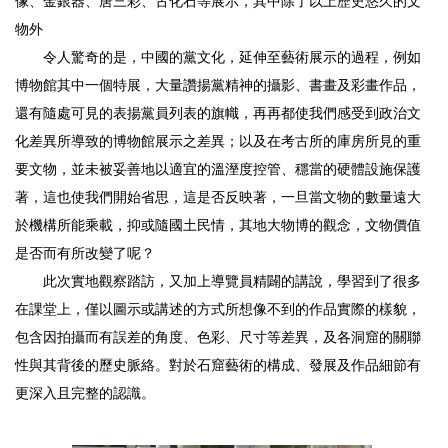
像、金銀器、唐三彩、古化石等展示，其中除了以上歷史悠久的文
物外
令人驚奇的是，中國的黨文化，延伸至藝術展示的過程，例如
博物館其中一個特展，大量讚揚黨精神的攝影、書畫及彩畫作品，
還有隨處可見的表揚黨員列表的旗幟，再再都使我們感受到政治文
化差異所導致的博物館展示之差異；以及在考古所的庫房所見的重
要文物，並未被妥善地以適宜的溫溼度控管、穩當的硬體設施保護
著，這也使我們開始省思，這是否反映著，一旦當文物的數量遠大
於機構所能乘載，抑或隨國土民情，其地大物博的觀念，文物價值
是否而有所改變了呢？
此次實地觀察踏訪，又加上導覽員精闢的講說，學習到了很多
在課堂上，僅以圖示或講述的方式所想像不到的作品實際的樣貌，
包含因拍攝而有誤差的角度、色彩、尺寸等差異，及各洞窟的關聯
性與其背後的歷史脈絡。對於石窟藝術的構成、發展及作品細節有
更深入且完整的認識。