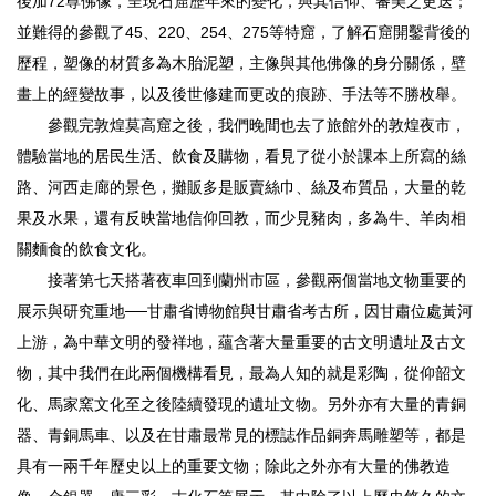
後加72尊佛像，呈現石窟歷年來的變化，與其信仰、審美之更迭；
並難得的參觀了45、220、254、275等特窟，了解石窟開鑿背後的
歷程，塑像的材質多為木胎泥塑，主像與其他佛像的身分關係，壁
畫上的經變故事，以及後世修建而更改的痕跡、手法等不勝枚舉。
參觀完敦煌莫高窟之後，我們晚間也去了旅館外的敦煌夜市，
體驗當地的居民生活、飲食及購物，看見了從小於課本上所寫的絲
路、河西走廊的景色，攤販多是販賣絲巾、絲及布質品，大量的乾
果及水果，還有反映當地信仰回教，而少見豬肉，多為牛、羊肉相
關麵食的飲食文化。
接著第七天搭著夜車回到蘭州市區，參觀兩個當地文物重要的
展示與研究重地──甘肅省博物館與甘肅省考古所，因甘肅位處黃河
上游，為中華文明的發祥地，蘊含著大量重要的古文明遺址及古文
物，其中我們在此兩個機構看見，最為人知的就是彩陶，從仰韶文
化、馬家窯文化至之後陸續發現的遺址文物。另外亦有大量的青銅
器、青銅馬車、以及在甘肅最常見的標誌作品銅奔馬雕塑等，都是
具有一兩千年歷史以上的重要文物；除此之外亦有大量的佛教造