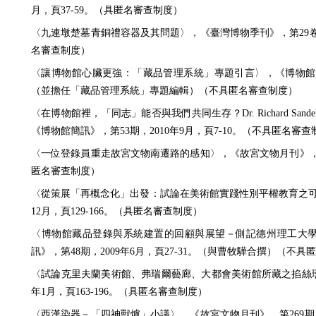
月，頁37-59。（具匿名審查制度）
〈九連墩楚墓青銅禮容器及其問題〉，《臺灣博物季刊》，第29卷第4
名審查制度）
〈讓博物館心臟更強：「藏品管理系統」專題引言〉，《博物館簡訊》
（並擔任「藏品管理系統」專題編輯）（不具匿名審查制度）
〈在博物館裡，「同志」能否與我們共同生存？Dr. Richard Sa
《博物館簡訊》，第53期，2010年9月，頁7-10。（不具匿名審查
〈一位登錄員重走故宮文物南遷路的感知〉，《故宮文物月刊》，第33
匿名審查制度）
〈從策展「再概念化」出發：試論在美術館實踐性別平權教育之可能
12月，頁129-166。（具匿名審查制度）
〈博物館藏品登錄與系統建置的回顧與展望－側記德州理工大
訊》，第48期，2009年6月，頁27-31。（與曹牧驊合撰）（不
〈試論克里夫蘭美術館、弗瑞爾藝廊、大都會美術館所藏之掐絲琺瑯
年1月，頁163-196。（具匿名審查制度）
〈西漢染器－「四神獸爐」小議〉，《故宮文物月刊》，第269期，2