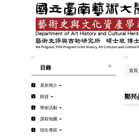
跳
到
主
要
內
容
區
:::
:::
目錄
首頁
系所簡介
鄭邦
師資
學術活動
課程地圖
招生專區