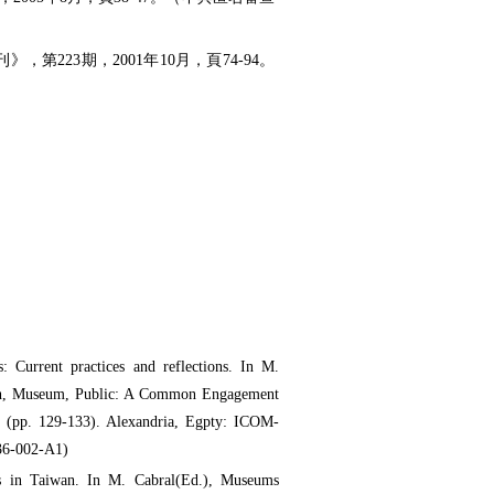
223期，2001年10月，頁74-94。
 Current practices and reflections. In M.
ch, Museum, Public: A Common Engagement
(pp. 129-133). Alexandria, Egpty: ICOM-
6-002-A1)
ies in Taiwan. In M. Cabral(Ed.), Museums