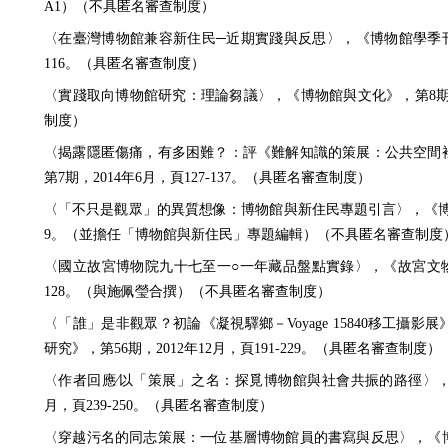
A1）（不具匿名審查制度）
〈在臺灣博物館兼容新住民─近期實踐與反思〉，《博物館學季刊》，第
116。（具匿名審查制度）
〈實踐取向博物館研究：理論芻議〉，《博物館與文化》，第8期，20
制度）
〈揭露隱匿傷痛，有多困難？：評《難解知識的策展：公共空間
第7期，2014年6月，頁127-137。（具匿名審查制度）
〈「不只是觀眾」的異質想像：博物館與新住民專題引言〉，《博物館
9。（並擔任「博物館與新住民」專題編輯）（不具匿名審查制度
〈國立故宮博物院九十七至一○一年藏品盤點實錄〉，《故宮文物月刊》
128。（與施佩瑩合撰）（不具匿名審查制度）
〈「誰」是非觀眾？初論《凝視驛鄉－Voyage 15840移工攝
研究》，第56期，2012年12月，頁191-229。（具匿名審查制度）
〈作者回應∕以「策展」之名：探覓博物館與社會共振的路徑〉，《
月，頁239-250。（具匿名審查制度）
〈穿越污名的同志策展：一位基層博物館員的書寫與反思〉，《博物