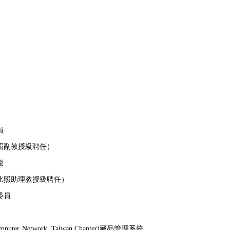
員
照副教授級聘任）
授
比照助理教授級聘任）
委員
r Network, Taiwan Chapter)藏品管理系統