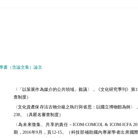
專書（含論文集）論文
〈「以策展作為媒介的公共領域」芻議〉，《文化研究季刊》第156期
查制度）
〈文化資產保存法古物分級之執行與省思：以國立博物館為例〉，《藝術
238。（具匿名審查制度）
〈為未來徵集、共享的責任－ICOM-COMCOL & ICOM-ICF
期，2016年9月，頁12-15。（科技部補助國內專家學者出席國際學術會議，