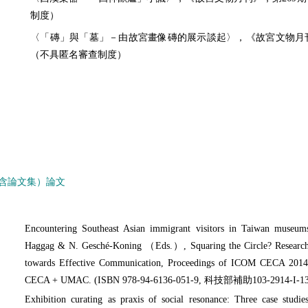
制度）
〈「磚」與「墓」－由故宮畫像磚的展示談起〉，《故宮文物月刊》，第
（不具匿名審查制度）
含論文集）論文
Encountering Southeast Asian immigrant visitors in Taiwan museums:
Haggag & N. Gesché-Koning （Eds.）, Squaring the Circle? Resear
towards Effective Communication, Proceedings of ICOM CECA 2014 
CECA + UMAC. (ISBN 978-94-6136-051-9, 科技部補助103-2914-I-13
Exhibition curating as praxis of social resonance: Three case stud