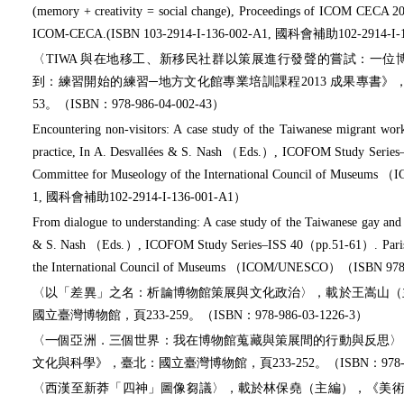
(memory + creativity = social change), Proceedings of ICOM CECA 2
ICOM-CECA.(ISBN 103-2914-I-136-002-A1, 國科會補助102-2914-I-1
〈TIWA 與在地移工、新移民社群以策展進行發聲的嘗試：一
到：練習開始的練習─地方文化館專業培訓課程2013 成果專書》
53。（ISBN：978-986-04-002-43）
Encountering non-visitors: A case study of the Taiwanese migrant w
practice, In A. Desvallées & S. Nash （Eds.）, ICOFOM Study Series–
Committee for Museology of the International Council of Museu
1, 國科會補助102-2914-I-136-001-A1）
From dialogue to understanding: A case study of the Taiwanese gay and l
& S. Nash （Eds.）, ICOFOM Study Series–ISS 40（pp.51-61）. Paris: 
the International Council of Museums （ICOM/UNESCO）（ISBN 97
〈以「差異」之名：析論博物館策展與文化政治〉，載於王嵩山（
國立臺灣博物館，頁233-259。（ISBN：978-986-03-1226-3）
〈一個亞洲．三個世界：我在博物館蒐藏與策展間的行動與反思〉
文化與科學》，臺北：國立臺灣博物館，頁233-252。（ISBN：978-986-
〈西漢至新莽「四神」圖像芻議〉，載於林保堯（主編），《美術