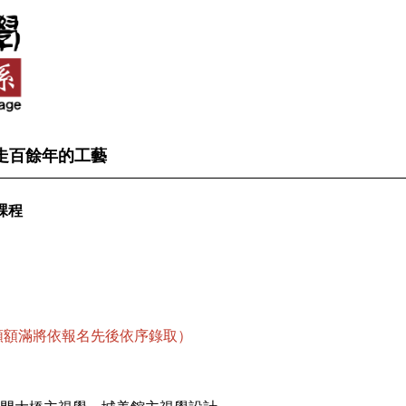
走百餘年的工藝
課程
額額滿將依報名先後依序錄取）