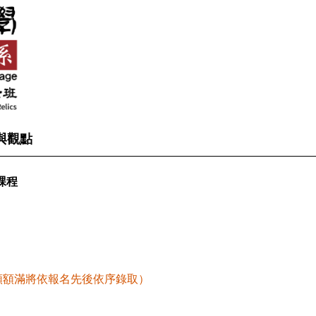
與觀點
課程
額額滿將依報名先後依序錄取）