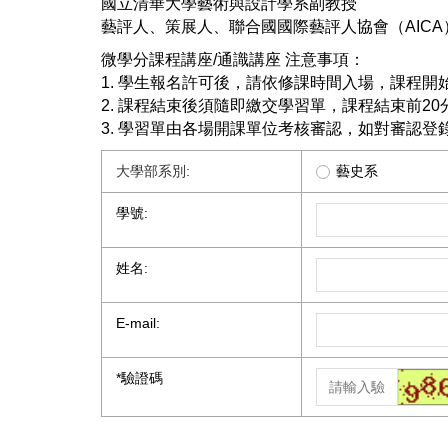
國立清華大學藝術與設計學系副教授
藝評人、策展人、聯合國國際藝評人協會（AICA
微學分課程講座/通識講座 注意事項：
1. 學生報名許可後，請依修課時間入場，課程開始
2. 課程結束後須隨即繳交學習單，課程結束前2
3. 學習單由各場開課單位考核審認，如對審認
大學部系別:
藝史系
學號:
姓名:
E-mail:
*
驗證碼