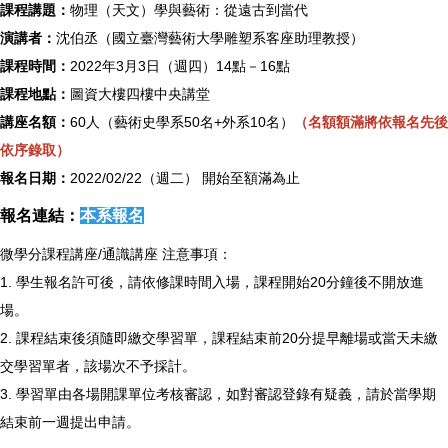
課程講題：
物理（天文）學與藝術：從遠古到當代
演講者：
沈伯丞（國立臺灣藝術大學雕塑系客座助理教授）
課程時間：
2022年3月3日（週四）14點－16點
課程地點：
圖資大樓四樓中央講堂
講座名額：
60人（藝術史學系50名+外系10名）
（名額額滿將依報名先後
依序錄取）
報名日期：
2022/02/22（週二） 開始至額滿為止
報名連結：
本系報名
微學分課程講座/通識講座 注意事項：
1. 學生報名許可後，請依修課時間入場，課程開始20分鐘後不開放進
場。
2. 課程結束後須隨即繳交學習單，課程結束前20分提早離場或當天未繳
交學習單者，該場次不予採計。
3. 學習單由各場開課單位考核審認，如對審認登錄有疑義，請於當學期
結束前一週提出申請。